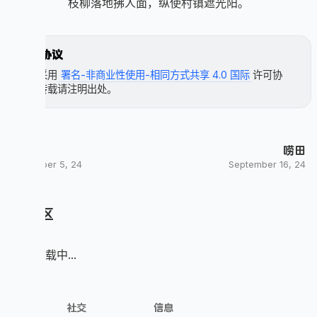
枝柳落地拂人面，纵使村镇遮光阳。
许可协议
本文采用
署名-非商业性使用-相同方式共享 4.0 国际
许可协
议，转载请注明出处。
鞘柄
唠田
November 5, 24
September 16, 24
评论区
评论加载中...
探索
社交
信息