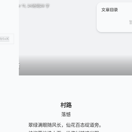
October 11, 24
诗词
28 字
文章目录
trl+K
村路
村路
落憾
翠绿满眼随风长，仙花百态绽道旁。
