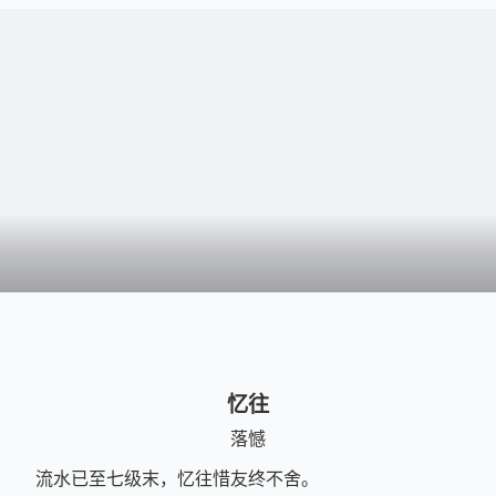
忆往
落憾
流水已至七级末，忆往惜友终不舍。
