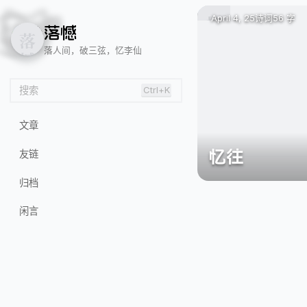
😸
🍂
😝
April 4, 25
诗词
56 字
落
憾
落人间，破三弦，忆李仙
搜索
Ctrl+K
文章
忆往
友链
归档
闲言