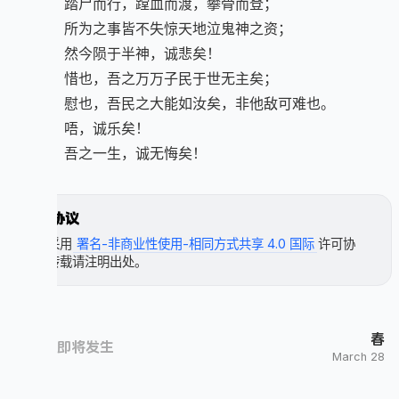
踏尸而行，蹚血而渡，攀骨而登；

所为之事皆不失惊天地泣鬼神之资；

然今陨于半神，诚悲矣！

惜也，吾之万万子民于世无主矣；

慰也，吾民之大能如汝矣，非他敌可难也。

唔，诚乐矣！

吾之一生，诚无悔矣！
许可协议
本文采用
署名-非商业性使用-相同方式共享 4.0 国际
许可协
议，转载请注明出处。
春
新故事即将发生
March 28