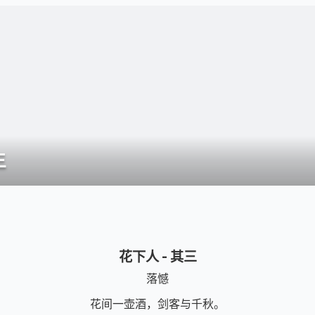
三
花下人 - 其三
落憾
花间一壶酒，剑客与千秋。
