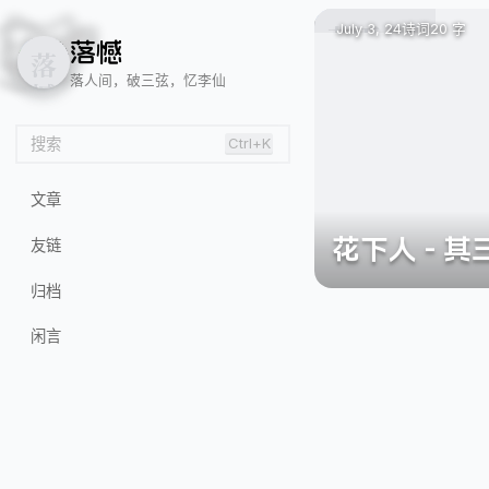
😸
🍂
😝
July 3, 24
诗词
20 字
落
憾
落人间，破三弦，忆李仙
搜索
Ctrl+K
文章
花下人 - 其
友链
归档
闲言