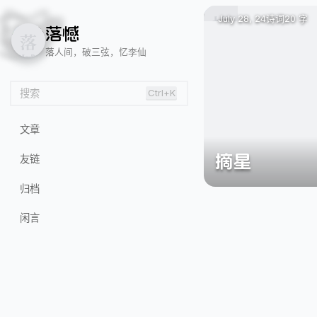
😸
🍂
😝
July 28, 24
诗词
20 字
落
憾
落人间，破三弦，忆李仙
搜索
Ctrl+K
文章
摘星
友链
归档
闲言