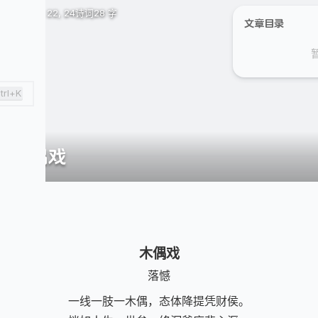
August 22, 24
诗词
28 字
文章目录
trl+K
木偶戏
木偶戏
落憾
一线一肢一木偶，态体降提凭财侯。
