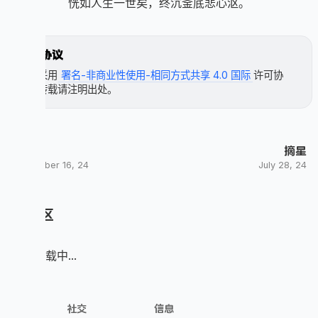
恍如人生一世矣，终沉釜底悲心沤。
许可协议
本文采用
署名-非商业性使用-相同方式共享 4.0 国际
许可协
议，转载请注明出处。
唠田
摘星
September 16, 24
July 28, 24
评论区
评论加载中...
探索
社交
信息